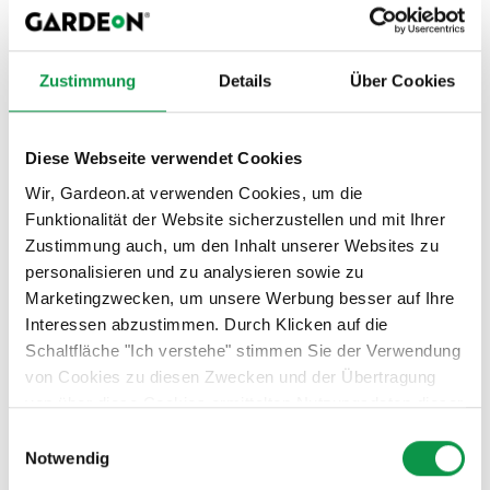
als 25m2 ist, benötigen Sie eine Baugenehmigung.
Nach Einholung der erforderlichen Genehmigungen
kann mit der Montage der Garage endlich begonnen
Zustimmung
Details
Über Cookies
werden.
Lieferung und Montage
Diese Webseite verwendet Cookies
Wir liefern die Garage in der Regel innerhalb von 10 bis
Wir, Gardeon.at verwenden Cookies, um die
Funktionalität der Website sicherzustellen und mit Ihrer
14 Wochen ab verbindlicher Bestellung (dieser
Zustimmung auch, um den Inhalt unserer Websites zu
Zeitraum kann sich witterungsbedingt ändern). Nach
personalisieren und zu analysieren sowie zu
der erfolgreichen Vorbereitung des Fundaments
Marketingzwecken, um unsere Werbung besser auf Ihre
beginnt der eigentliche Spaß –
Ihre Garage wird
Interessen abzustimmen. Durch Klicken auf die
innerhalb eines vereinbarten Tages von unseren
Schaltfläche "Ich verstehe" stimmen Sie der Verwendung
Fachmonteuren montiert. Alles, was wir brauchen, ist
von Cookies zu diesen Zwecken und der Übertragung
nur ein richtig angefertigtes
Fundament
!
von über diese Cookies ermittelten Nutzungsdaten dieser
Website an unsere Partner für die Anzeige gezielter
Einwilligungsauswahl
Werbung in sozialen Netzwerken und Werbenetzwerken
Notwendig
auf anderen Websites zu. Diese Zustimmung ist freiwillig