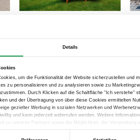
Moderne Gartenhäuser
Gar
Details
Cookies
okies, um die Funktionalität der Website sicherzustellen und m
tes zu personalisieren und zu analysieren sowie zu Marketing
abzustimmen. Durch Klicken auf die Schaltfläche "Ich verstehe"
en und der Übertragung von über diese Cookies ermittelten Nu
nzeige gezielter Werbung in sozialen Netzwerken und Werbenetz
iwillig und kann jederzeit widerrufen werden. Weitere Informati
Garagen für 1 PKW
Ma
nd zu unseren Partnern sowie die Möglichkeit, der Verwendung v
 Sie unter dem Link „Detaillierte Einstellungen“.