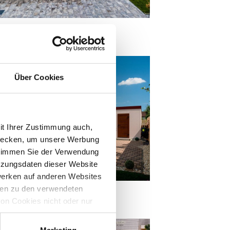
agen mit Carport
Über Cookies
it Ihrer Zustimmung auch,
zwecken, um unsere Werbung
 stimmen Sie der Verwendung
tzungsdaten dieser Website
werken auf anderen Websites
onen zu den verwendeten
ßangefertigte Garagen
on Cookies nicht oder nur