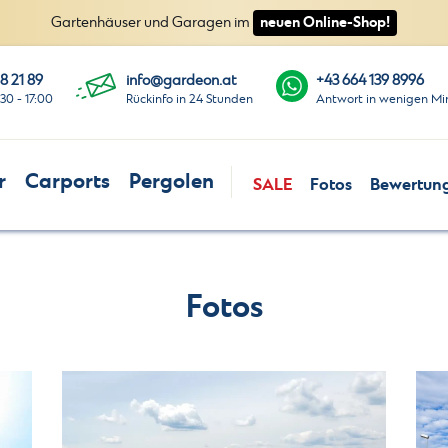
neuen Online-Shop!
Gartenhäuser und Garagen im
8 21 89
info@gardeon.at
+43 664 139 8996
:30 - 17:00
Rückinfo in 24 Stunden
Antwort in wenigen Mi
r
Carports
Pergolen
SALE
Fotos
Bewertun
Fotos