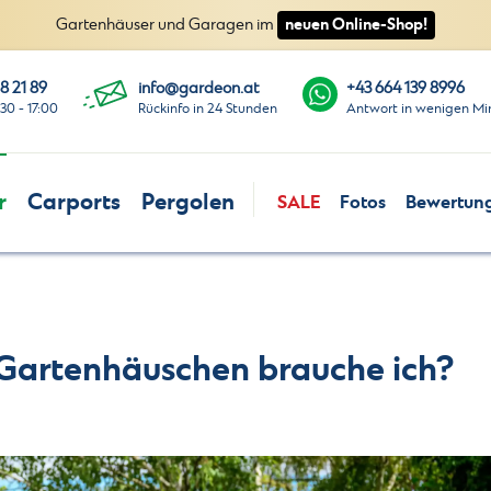
neuen Online-Shop!
Gartenhäuser und Garagen im
8 21 89
info@gardeon.at
+43 664 139 8996
:30 - 17:00
Rückinfo in 24 Stunden
Antwort in wenigen Mi
r
Carports
Pergolen
SALE
Fotos
Bewertun
Gartenhäuschen brauche ich?