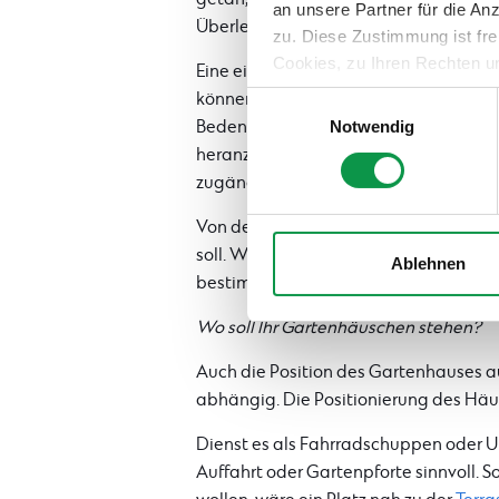
an unsere Partner für die A
Überlegen Sie sich wie viel Platz der
zu. Diese Zustimmung ist fre
Cookies, zu Ihren Rechten u
Eine einfache Skizze auf einem Blatt
teilweise zuzustimmen, finden
können helfen sich über die benötigte
Einwilligungsauswahl
Bedenken Sie, dass Sie womöglich au
Notwendig
heranzukommen. Fahrräder, mit denen S
zugänglich sein.
Von der Art der Nutzung ist auch abhä
soll. Wäre eine angeschlossene Pergol
Ablehnen
bestimmten Dinge im Freien vor der W
Wo soll Ihr Gartenhäuschen stehen?
Auch die Position des Gartenhauses a
abhängig. Die Positionierung des Häus
Dienst es als Fahrradschuppen oder Un
Auffahrt oder Gartenpforte sinnvoll. S