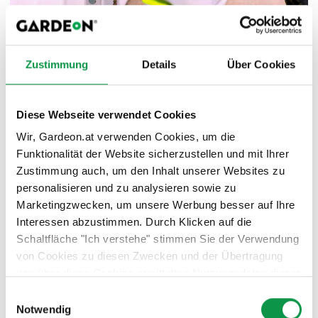
Zustimmung
Details
Über Cookies
Diese Webseite verwendet Cookies
Bei Bedarf können die Wände noch um weitere
Wir, Gardeon.at verwenden Cookies, um die
Konstruktionselemente ergänzt werden. Z.B. im Falle von
Funktionalität der Website sicherzustellen und mit Ihrer
breiteren Garagen wird oft ein EXTRA länglicher
Zustimmung auch, um den Inhalt unserer Websites zu
Dachträger benötigt (dieser wird von beiden Seiten noch
personalisieren und zu analysieren sowie zu
mit Stützen vervollständigt).
Marketingzwecken, um unsere Werbung besser auf Ihre
Interessen abzustimmen. Durch Klicken auf die
Schaltfläche "Ich verstehe" stimmen Sie der Verwendung
von Cookies zu diesen Zwecken und der Übertragung
von über diese Cookies ermittelten Nutzungsdaten dieser
Website an unsere Partner für die Anzeige gezielter
Einwilligungsauswahl
Werbung in sozialen Netzwerken und Werbenetzwerken
Notwendig