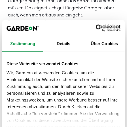
Garage gelangen kann, ohne das ganze Tor öffnen zu
müssen. Das eignet sich gut für große Garagen, aber
auch, wenn man oft aus und ein geht.
Durchgangstüren bieten sich also an, wenn Sie planen,
Ihre Gardeon Garage in Fertigbauweise als Werkstatt
oder Lagerraum zu verwenden. Diese Optionen sind
aber technisch etwas komplizierter zu konstruieren als
Zustimmung
Details
Über Cookies
einfache Garagentore und daher auch entsprechend
teurer. Unter den richtigen Umständen sind sie die
Diese Webseite verwendet Cookies
Investition aber auf alle Fälle wert und wenn man sie
erst mal hat, möchte man sie nicht mehr missen.
Wir, Gardeon.at verwenden Cookies, um die
Funktionalität der Website sicherzustellen und mit Ihrer
Bei Fertigteilgaragen von Gardeon stehen Ihnen drei
Zustimmung auch, um den Inhalt unserer Websites zu
Möglichkeiten zur Auswahl: Unser Sortiment umfasst
personalisieren und zu analysieren sowie zu
zwei Varianten an Sektionaltoren von Hörmann und
Marketingzwecken, um unsere Werbung besser auf Ihre
ein Schwingtor ebenfalls von Hörmann. Alle drei Tore
Interessen abzustimmen. Durch Klicken auf die
haben ein ausgezeichnetes Preis-Leistungsverhältnis.
Schaltfläche "Ich verstehe" stimmen Sie der Verwendung
Alle Torausführungen stehen natürlich in allen Größen
von Cookies zu diesen Zwecken und der Übertragung
und unterschiedlichen Farbvarianten zur Verfügung.