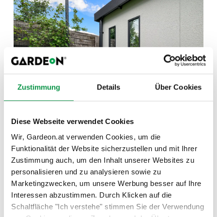
Zustimmung
Details
Über Cookies
Diese Webseite verwendet Cookies
Unser ganzes Zubehör ist sehr widerstandsfähig und
Wir, Gardeon.at verwenden Cookies, um die
überlebt jedes Ungewitter. Alles aus dem Angebot
Funktionalität der Website sicherzustellen und mit Ihrer
verfügt dank den qualitativen Materialien von
Zustimmung auch, um den Inhalt unserer Websites zu
renommierten Herstellen wie z.B. Hörmann über eine
personalisieren und zu analysieren sowie zu
lange Lebensdauer und Wartungsfreiheit. Dank der
Marketingzwecken, um unsere Werbung besser auf Ihre
Möglichkeit selbst die Farben der Bestandteile
Interessen abzustimmen. Durch Klicken auf die
auszuwählen, wird Ihr montiertes Gartenhäuschen von
Schaltfläche "Ich verstehe" stimmen Sie der Verwendung
GARDEON mit seiner Umgebung schön harmonisieren.