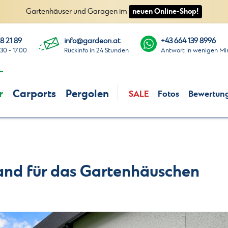
neuen Online-Shop!
Gartenhäuser und Garagen im
8 21 89
info@gardeon.at
+43 664 139 8996
:30 - 17:00
Rückinfo in 24 Stunden
Antwort in wenigen Mi
r
Carports
Pergolen
SALE
Fotos
Bewertun
and für das Gartenhäuschen