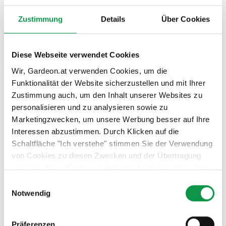
möglich die Fenster mit einem Milchglas zu bestellen.
Zustimmung
Details
Über Cookies
– 800
Konstruktionsmaße des Fensters von GARDEON
x 600 mm
Diese Webseite verwendet Cookies
Wir, Gardeon.at verwenden Cookies, um die
Funktionalität der Website sicherzustellen und mit Ihrer
Zustimmung auch, um den Inhalt unserer Websites zu
personalisieren und zu analysieren sowie zu
Marketingzwecken, um unsere Werbung besser auf Ihre
Interessen abzustimmen. Durch Klicken auf die
Schaltfläche "Ich verstehe" stimmen Sie der Verwendung
von Cookies zu diesen Zwecken und der Übertragung
von über diese Cookies ermittelten Nutzungsdaten dieser
Website an unsere Partner für die Anzeige gezielter
Einwilligungsauswahl
Werbung in sozialen Netzwerken und Werbenetzwerken
Notwendig
auf anderen Websites zu. Diese Zustimmung ist freiwillig
und kann jederzeit widerrufen werden. Weitere
Präferenzen