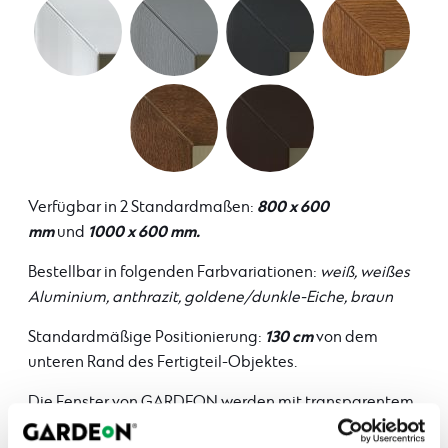
800 x 600
Verfügbar in 2 Standardmaßen:
mm
1000 x 600 mm.
und
Bestellbar in folgenden Farbvariationen:
weiß, weißes
Aluminium, anthrazit, goldene/dunkle-Eiche, braun
130 cm
Standardmäßige Positionierung:
von dem
unteren Rand des Fertigteil-Objektes.
Die Fenster von GARDEON werden mit transparentem,
klarem Glas geliefert. Gegen einen Aufpreis ist es