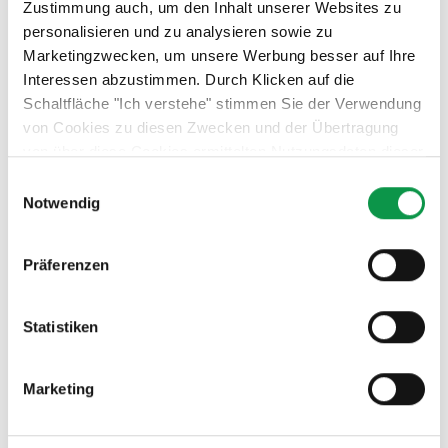
Zustimmung auch, um den Inhalt unserer Websites zu
personalisieren und zu analysieren sowie zu
Marketingzwecken, um unsere Werbung besser auf Ihre
Interessen abzustimmen. Durch Klicken auf die
Schaltfläche "Ich verstehe" stimmen Sie der Verwendung
von Cookies zu diesen Zwecken und der Übertragung
12. Kontakt der Wand mit dem Fundament
von über diese Cookies ermittelten Nutzungsdaten dieser
Website an unsere Partner für die Anzeige gezielter
Einwilligungsauswahl
Werbung in sozialen Netzwerken und Werbenetzwerken
Notwendig
auf anderen Websites zu. Diese Zustimmung ist freiwillig
und kann jederzeit widerrufen werden. Weitere
Präferenzen
Informationen zu den verwendeten Cookies, zu Ihren
Rechten und zu unseren Partnern sowie die Möglichkeit,
der Verwendung von Cookies nicht oder nur teilweise
Statistiken
zuzustimmen, finden Sie unter dem Link „Detaillierte
Einstellungen“.
Marketing