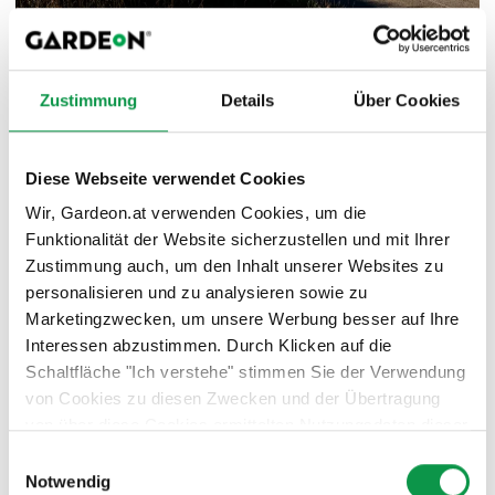
Zustimmung
Details
Über Cookies
Diese Webseite verwendet Cookies
Wir, Gardeon.at verwenden Cookies, um die
Funktionalität der Website sicherzustellen und mit Ihrer
Zustimmung auch, um den Inhalt unserer Websites zu
personalisieren und zu analysieren sowie zu
Marketingzwecken, um unsere Werbung besser auf Ihre
Interessen abzustimmen. Durch Klicken auf die
Schaltfläche "Ich verstehe" stimmen Sie der Verwendung
von Cookies zu diesen Zwecken und der Übertragung
von über diese Cookies ermittelten Nutzungsdaten dieser
Website an unsere Partner für die Anzeige gezielter
Einwilligungsauswahl
Werbung in sozialen Netzwerken und Werbenetzwerken
Notwendig