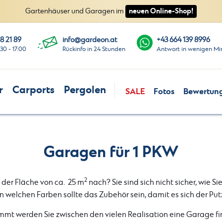
neuen Online-Shop!
Gartenhäuser und Garagen im
8 21 89
info@gardeon.at
+43 664 139 8996
:30 - 17:00
Rückinfo in 24 Stunden
Antwort in wenigen Mi
r
Carports
Pergolen
SALE
Fotos
Bewertun
Garagen für 1 PKW
2
 der Fläche von ca. 25 m
nach? Sie sind sich nicht sicher, wie Si
n welchen Farben sollte das Zubehör sein, damit es sich der Pu
immt werden Sie zwischen den vielen Realisation eine Garage fi