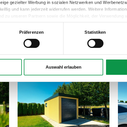
nzeige gezielter Werbung in sozialen Netzwerken und Werbenetz
iwillig und kann jederzeit widerrufen werden. Weitere Informati
nd zu unseren Partnern sowie die Möglichkeit, der Verwendung v
 Sie unter dem Link „Detaillierte Einstellungen“.
Präferenzen
Statistiken
Auswahl erlauben