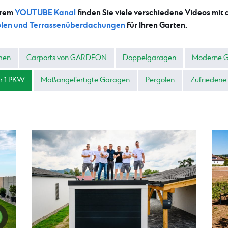
erem
YOUTUBE Kanal
finden Sie viele verschiedene Videos m
len und Terrassenüberdachungen
für Ihren Garten.
men
Carports von GARDEON
Doppelgaragen
Moderne G
r 1 PKW
Maßangefertigte Garagen
Pergolen
Zufriedene