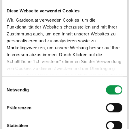
Außergewöhnliche Stabilität und strukturelle
Diese Webseite verwendet Cookies
Festigkeit
Wir, Gardeon.at verwenden Cookies, um die
Reduzierte Bildung von Kondenswasser
Funktionalität der Website sicherzustellen und mit Ihrer
Zustimmung auch, um den Inhalt unserer Websites zu
Wirksame Lärmreduzierung von Regengeräuschen
personalisieren und zu analysieren sowie zu
Marketingzwecken, um unsere Werbung besser auf Ihre
Hält unterschiedlichsten Witterungsbedingungen
Interessen abzustimmen. Durch Klicken auf die
stand
Schaltfläche "Ich verstehe" stimmen Sie der Verwendung
von Cookies zu diesen Zwecken und der Übertragung
von über diese Cookies ermittelten Nutzungsdaten dieser
Website an unsere Partner für die Anzeige gezielter
Einwilligungsauswahl
Werbung in sozialen Netzwerken und Werbenetzwerken
Notwendig
auf anderen Websites zu. Diese Zustimmung ist freiwillig
und kann jederzeit widerrufen werden. Weitere
Präferenzen
Informationen zu den verwendeten Cookies, zu Ihren
Rechten und zu unseren Partnern sowie die Möglichkeit,
der Verwendung von Cookies nicht oder nur teilweise
Statistiken