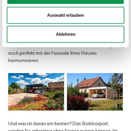
Auf den Gesamteindruck haben natürlich auch die
Auswahl erlauben
Wandausfüllungen eine Wirkung –
die Carports von
GARDEON
bieten Ihnen Wandausfüllungen aus
horizontalen Metalllatten an, die in 4 verschieden
Ablehnen
Farbausführungen zu haben sind –
weiß, braun,
anthrazit und weißes Aluminium.
So kann das Carport
auch perfekt mit der Fassade Ihres Hauses
harmonisieren.
Und was ist daran am besten? Das Stahlcarport