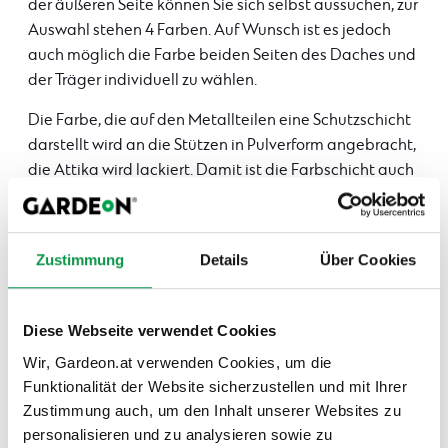
der äußeren Seite können Sie sich selbst aussuchen, zur
Auswahl stehen 4 Farben. Auf Wunsch ist es jedoch
auch möglich die Farbe beiden Seiten des Daches und
der Träger individuell zu wählen.
Die Farbe, die auf den Metallteilen eine Schutzschicht
darstellt wird an die Stützen in Pulverform angebracht,
die Attika wird lackiert. Damit ist die Farbschicht auch
sehr widerstandsfähig und vor sämtlichen Kratzern
sicher. Sie verfügt über eine lange Lebensdauer. Unser
Standardangebot steht Ihnen jederzeit in dem
Zustimmung
Details
Über Cookies
Konfigurator
zur Verfügung. Alle standardmäßigen
Farbtöne sind bereits im Preis inbegriffen. Die
individuellen Farben ist es gegen einen Aufpreis
Diese Webseite verwendet Cookies
möglich zu bestellen.
Wir, Gardeon.at verwenden Cookies, um die
Egal ob es sich um die Basis-Konstruktion oder um die
Funktionalität der Website sicherzustellen und mit Ihrer
Wandelemente handelt – die Farbausführung bleibt
Zustimmung auch, um den Inhalt unserer Websites zu
immer Ihnen überlassen.
personalisieren und zu analysieren sowie zu