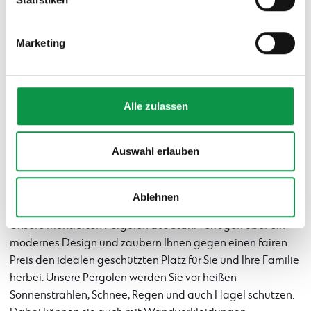
zuzustimmen, finden Sie unter dem Link „Detaillierte
Design - Holzausfüllungen
Einstellungen“.
Marketing
Mehr Info dazu
Alle zulassen
Terrassenüberdachung von GARDEON: Ein
geschützter Platz, der nie enttäuscht
Auswahl erlauben
Falls Sie sich den idealen Ort für Relax erschaffen möchten,
können Sie auf eine qualitative Überdachung auf keinen
Ablehnen
Fall verzichten.
Unsere montierten Pergolen aus Stahl verfügen über ein
modernes Design und zaubern Ihnen gegen einen fairen
Preis den idealen geschützten Platz für Sie und Ihre Familie
herbei. Unsere Pergolen werden Sie vor heißen
Sonnenstrahlen, Schnee, Regen und auch Hagel schützen.