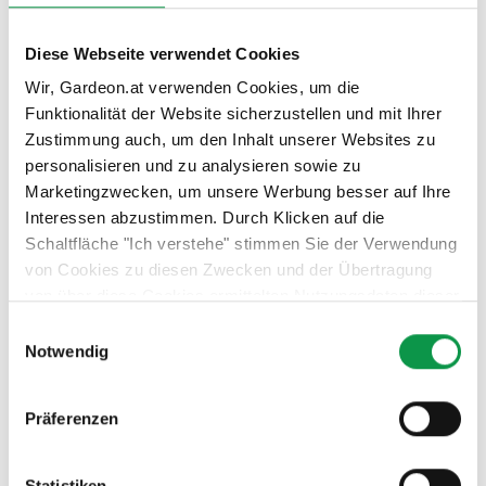
Diese Webseite verwendet Cookies
Wir, Gardeon.at verwenden Cookies, um die
Funktionalität der Website sicherzustellen und mit Ihrer
Zustimmung auch, um den Inhalt unserer Websites zu
personalisieren und zu analysieren sowie zu
Marketingzwecken, um unsere Werbung besser auf Ihre
Interessen abzustimmen. Durch Klicken auf die
Schaltfläche "Ich verstehe" stimmen Sie der Verwendung
von Cookies zu diesen Zwecken und der Übertragung
von über diese Cookies ermittelten Nutzungsdaten dieser
Website an unsere Partner für die Anzeige gezielter
Einwilligungsauswahl
ZUBEHÖR
Werbung in sozialen Netzwerken und Werbenetzwerken
Notwendig
auf anderen Websites zu. Diese Zustimmung ist freiwillig
und kann jederzeit widerrufen werden. Weitere
Präferenzen
Informationen zu den verwendeten Cookies, zu Ihren
Träger in einer RAL Pulverfarbe
Rechten und zu unseren Partnern sowie die Möglichkeit,
THP - Dachdeckung
der Verwendung von Cookies nicht oder nur teilweise
Polykarbonat - Dachdeckung
Statistiken