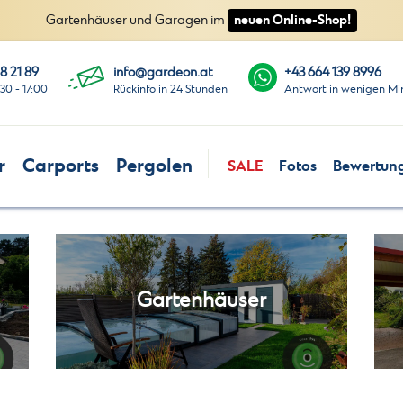
neuen Online-Shop!
Gartenhäuser und Garagen im
8 21 89
info@gardeon.at
+43 664 139 8996
:30 - 17:00
Rückinfo in 24 Stunden
Antwort in wenigen Mi
r
Carports
Pergolen
SALE
Fotos
Bewertun
Gartenhäuser