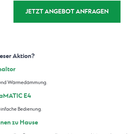
JETZT ANGEBOT ANFRAGEN
eser Aktion?
altor
eit und Wärmedämmung.
praMATIC E4
einfache Bedienung.
hnen zu Hause