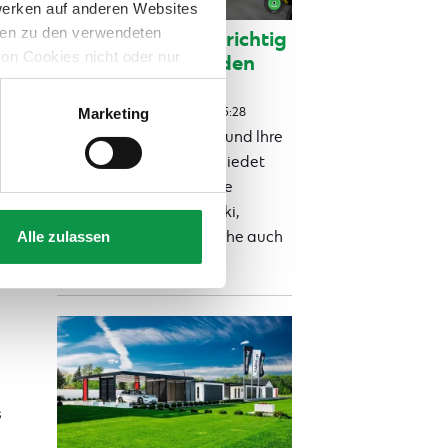
werken auf anderen Websites
onen zu den verwendeten
Ski und Skischuhe richtig
on Cookies nicht oder nur
lagern: Tipps für den
Sommerschlaf
Marketing
Veröffentlicht am 18.12.2024 15:28
Die Skisaison ist vorbei, und Ihre
Skiausrüstung verabschiedet
sich in die wohlverdiente
Sommerpause. Damit Ski,
Alle zulassen
Snowboard und Skischuhe auch
im nä...
Viac
s