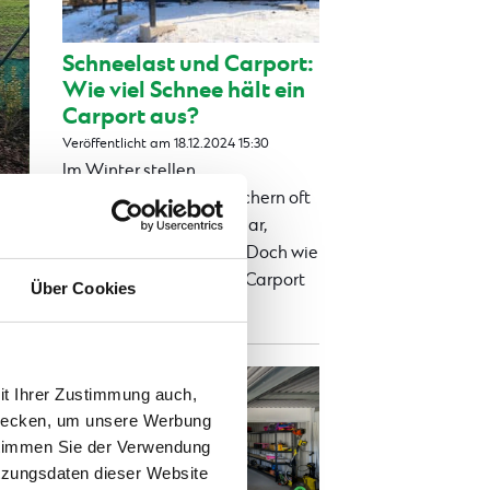
Schneelast und Carport:
Wie viel Schnee hält ein
Carport aus?
Veröffentlicht am 18.12.2024 15:30
Im Winter stellen
Schneemengen auf Dächern oft
eine Herausforderung dar,
besonders für Carports. Doch wie
viel Schneelast hält ein Carport
Über Cookies
wirklich...
Viac
it Ihrer Zustimmung auch,
zwecken, um unsere Werbung
 stimmen Sie der Verwendung
tzungsdaten dieser Website