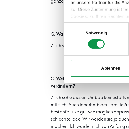
ganze Jahr hindurch nutzen.
an unsere Partner für die A
zu. Diese Zustimmung ist fre
Cookies, zu Ihren Rechten u
teilweise zuzustimmen, finden
Einwilligungsauswahl
Notwendig
Waren Sie mit der vorherigen Übe
G:
Z: Ich war von Anfang an zufrieden und
Ablehnen
Welchen Rat geben Sie jemanden, 
G:
verändern?
Z: Ich sehe diesen Umbau keinesfalls n
mit sich. Auch innerhalb der Familie ä
bestenfalls so gut wie möglich anpas
schlechte Idee. Wir werden sie ja auch
machen: Ich würde mich von Anfang an