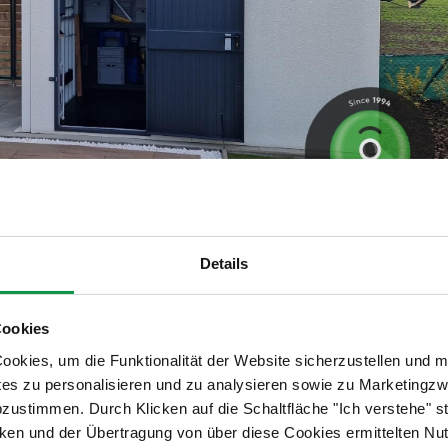
Details
Cookies
us nutzen? Haben Sie Ideen für den Innenbereich?
okies, um die Funktionalität der Website sicherzustellen und m
tes zu personalisieren und zu analysieren sowie zu Marketing
eine Heimwerkstatt einzurichten. Das ist auch der Grund,
abzustimmen. Durch Klicken auf die Schaltfläche "Ich verstehe"
t Isolation entschieden habe. So kann ich die Werkstatt das
en und der Übertragung von über diese Cookies ermittelten Nu