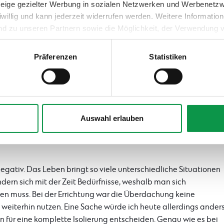
nzeige gezielter Werbung in sozialen Netzwerken und Werbenetz
iwillig und kann jederzeit widerrufen werden. Weitere Informati
nd zu unseren Partnern sowie die Möglichkeit, der Verwendung v
 Sie unter dem Link „Detaillierte Einstellungen“.
Präferenzen
Statistiken
rdachung zufrieden?
 bin es auch jetzt. Wir werden sie später als Lagerplatz nutzen.
Auswahl erlauben
der Befürchtungen äußert, eine bestehende Bauvariante zu
egativ. Das Leben bringt so viele unterschiedliche Situationen
ndern sich mit der Zeit Bedürfnisse, weshalb man sich
sen muss. Bei der Errichtung war die Überdachung keine
 weiterhin nutzen. Eine Sache würde ich heute allerdings ander
 für eine komplette Isolierung entscheiden. Genau wie es bei