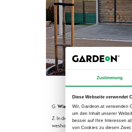
Zustimmung
Diese Webseite verwendet 
Wie werden Sie Ihr neues Gartenha
Wir, Gardeon.at verwenden Co
G:
um den Inhalt unserer Websi
Z: In dem neuen Gartenhaus plane ich 
besser auf Ihre Interessen 
weshalb ich mich für eine Bauweise mi
von Cookies zu diesen Zweck