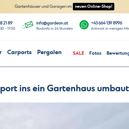
neuen Online-Shop!
Gartenhäuser und Garagen im
8 21 89
info@gardeon.at
+43 664 139 8996
:30 - 17:00
Rückinfo in 24 Stunden
Antwort in wenigen Mi
r
Carports
Pergolen
SALE
Fotos
Bewertun
port ins ein Gartenhaus umbaut