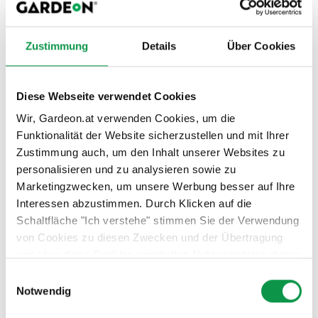
erzeugen. Solch ein Bauwerk kommt mit unbegrenzten
Möglichkeiten. Alle unserer Carports sind sehr beständig
und so gut wie wartungsfrei. Zur Auswahl stehen
Zustimmung
Details
Über Cookies
außerdem auch viele verschiedene Farbvariationen. :-)
Beschützen Sie Ihr Eigentum und heizen Sie effektiv und
Diese Webseite verwendet Cookies
modern.
Wir, Gardeon.at verwenden Cookies, um die
Quellen (Source):
Funktionalität der Website sicherzustellen und mit Ihrer
Zustimmung auch, um den Inhalt unserer Websites zu
Fotos GARDEON
personalisieren und zu analysieren sowie zu
Vielen Dank an unsere Kunden für die tollen Fotos! :-)
Marketingzwecken, um unsere Werbung besser auf Ihre
Interessen abzustimmen. Durch Klicken auf die
Stellen Sie sich Ihre eigene Überdachung
Schaltfläche "Ich verstehe" stimmen Sie der Verwendung
zusammen!
von Cookies zu diesen Zwecken und der Übertragung
von über diese Cookies ermittelten Nutzungsdaten dieser
Website an unsere Partner für die Anzeige gezielter
Einwilligungsauswahl
Neuigkeiten
Werbung in sozialen Netzwerken und Werbenetzwerken
Notwendig
auf anderen Websites zu. Diese Zustimmung ist freiwillig
Fertiggaragen