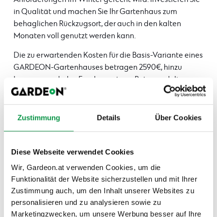
in Qualität und machen Sie Ihr Gartenhaus zum
behaglichen Rückzugsort, der auch in den kalten
Monaten voll genutzt werden kann.
Die zu erwartenden Kosten für die Basis-Variante eines
GARDEON-Gartenhauses betragen 2590€, hinzu
kommen noch das Fundament aus Beton und die
Estrich-Dämmung.
Planen Sie jetzt ihr winterfestes Gartenhaus!
Zustimmung
Details
Über Cookies
Neuigkeiten
Diese Webseite verwendet Cookies
Wir, Gardeon.at verwenden Cookies, um die
Fertiggaragen
Funktionalität der Website sicherzustellen und mit Ihrer
Gartenhäuser
Zustimmung auch, um den Inhalt unserer Websites zu
personalisieren und zu analysieren sowie zu
Terrassenüberdachungen und Carports
Marketingzwecken, um unsere Werbung besser auf Ihre