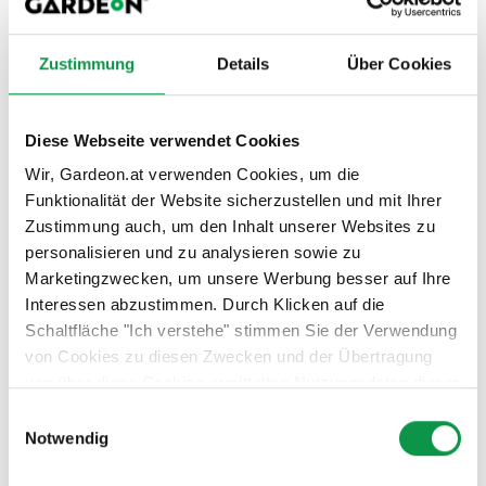
Zustimmung
Details
Über Cookies
Diese Webseite verwendet Cookies
Weil uns die Zukunft am Herzen liegt, zeigen wir
Wir, Gardeon.at verwenden Cookies, um die
das mit unserem zertifizierten CO₂-Ausgleich.
Funktionalität der Website sicherzustellen und mit Ihrer
Veröffentlicht am 23.04.2025 10:24
Zustimmung auch, um den Inhalt unserer Websites zu
Bei GARDEON legen wir großen Wert auf die Qualität
personalisieren und zu analysieren sowie zu
unserer Produkte und Dienstleistungen. Gleichzeitig ist uns
Marketingzwecken, um unsere Werbung besser auf Ihre
ein respektvoller und hilfsbereiter...
Viac
Interessen abzustimmen. Durch Klicken auf die
Schaltfläche "Ich verstehe" stimmen Sie der Verwendung
von Cookies zu diesen Zwecken und der Übertragung
von über diese Cookies ermittelten Nutzungsdaten dieser
Website an unsere Partner für die Anzeige gezielter
Einwilligungsauswahl
Werbung in sozialen Netzwerken und Werbenetzwerken
Notwendig
auf anderen Websites zu. Diese Zustimmung ist freiwillig