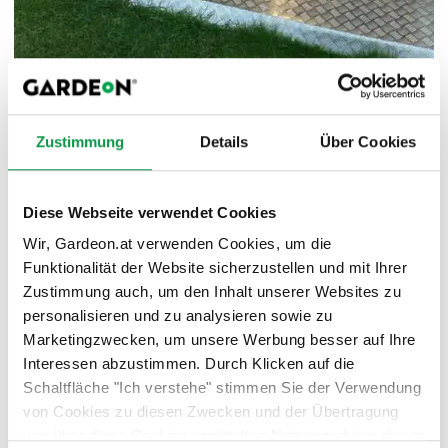
Zustimmung
Details
Über Cookies
Zusammenfassung
✔️ Maße 3000 x 5200 mm⠀
Diese Webseite verwendet Cookies
✔️ THP Dachdeckung
✔️ Garagentor Hörmann
Wir, Gardeon.at verwenden Cookies, um die
🚪 Garagentüre Hörmann
Funktionalität der Website sicherzustellen und mit Ihrer
Zustimmung auch, um den Inhalt unserer Websites zu
🪟 Fenster und Oberlicht GARDEoN
personalisieren und zu analysieren sowie zu
🚿 Rinnensystem
Marketingzwecken, um unsere Werbung besser auf Ihre
🚛 Lieferung und Montage
Interessen abzustimmen. Durch Klicken auf die
Vielen Dank für das Feedback und die tollen
Schaltfläche "Ich verstehe" stimmen Sie der Verwendung
Fotos an den Herrn Thaller aus Rohr bei
von Cookies zu diesen Zwecken und der Übertragung
Hartberg :-)
von über diese Cookies ermittelten Nutzungsdaten dieser