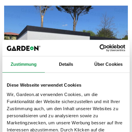
Zustimmung
Details
Über Cookies
Diese Webseite verwendet Cookies
Wir, Gardeon.at verwenden Cookies, um die
Ein weiteres Plus der Fertigteilbauwerke ist die
Funktionalität der Website sicherzustellen und mit Ihrer
Wartungsfreiheit
. Nach der Anfertigung des
Zustimmung auch, um den Inhalt unserer Websites zu
Familienhauses brauchen Sie die Hütte nur noch mit einem
personalisieren und zu analysieren sowie zu
Hochdruckreiniger zu reinigen. Und schon ist das Objekt
Marketingzwecken, um unsere Werbung besser auf Ihre
bereit Ihnen im vollen Glanz weiter zu dienen. :-) Und was
Interessen abzustimmen. Durch Klicken auf die