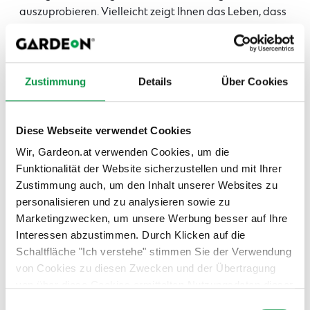
auszuprobieren. Vielleicht zeigt Ihnen das Leben, dass
Sie eine größere Garage benötigen, als Sie
ursprünglich dachten, oder dass eine Kombination aus
einem einfacheren und günstigeren
Carport und einem
Gartenhaus
, in dem Sie Fahrräder, Werkzeug oder
Zustimmung
Details
Über Cookies
Gartenmöbel unterbringen, besser für Sie geeignet ist.
Diese Webseite verwendet Cookies
Wir, Gardeon.at verwenden Cookies, um die
Funktionalität der Website sicherzustellen und mit Ihrer
Zustimmung auch, um den Inhalt unserer Websites zu
personalisieren und zu analysieren sowie zu
Marketingzwecken, um unsere Werbung besser auf Ihre
Interessen abzustimmen. Durch Klicken auf die
Schaltfläche "Ich verstehe" stimmen Sie der Verwendung
von Cookies zu diesen Zwecken und der Übertragung
von über diese Cookies ermittelten Nutzungsdaten dieser
Darüber hinaus können Sie für eine separate Garage
Website an unsere Partner für die Anzeige gezielter
Einwilligungsauswahl