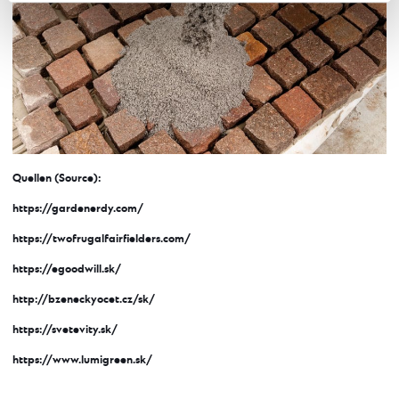
Quellen (Source):
https://gardenerdy.com/
https://twofrugalfairfielders.com/
https://egoodwill.sk/
http://bzeneckyocet.cz/sk/
https://svetevity.sk/
https://www.lumigreen.sk/