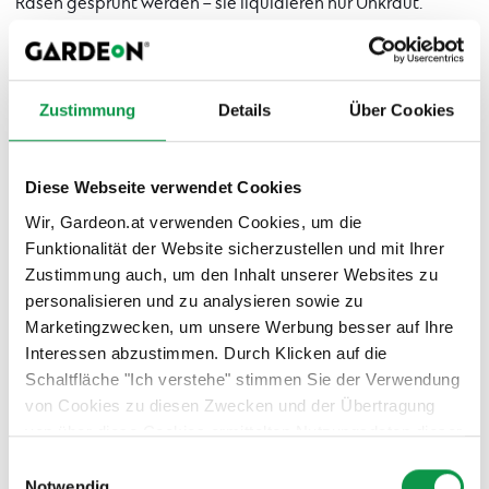
Rasen gesprüht werden – sie liquidieren nur Unkraut.
Zustimmung
Details
Über Cookies
Diese Webseite verwendet Cookies
Wir, Gardeon.at verwenden Cookies, um die
Funktionalität der Website sicherzustellen und mit Ihrer
Zustimmung auch, um den Inhalt unserer Websites zu
personalisieren und zu analysieren sowie zu
Marketingzwecken, um unsere Werbung besser auf Ihre
Interessen abzustimmen. Durch Klicken auf die
Schaltfläche "Ich verstehe" stimmen Sie der Verwendung
von Cookies zu diesen Zwecken und der Übertragung
von über diese Cookies ermittelten Nutzungsdaten dieser
Website an unsere Partner für die Anzeige gezielter
Einwilligungsauswahl
Werbung in sozialen Netzwerken und Werbenetzwerken
Notwendig